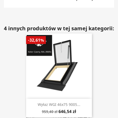
4 innych produktów w tej samej kategorii:
-32,61%
Wyłaz WGI 46x75 9005...
646,54 zł
959,40 zł