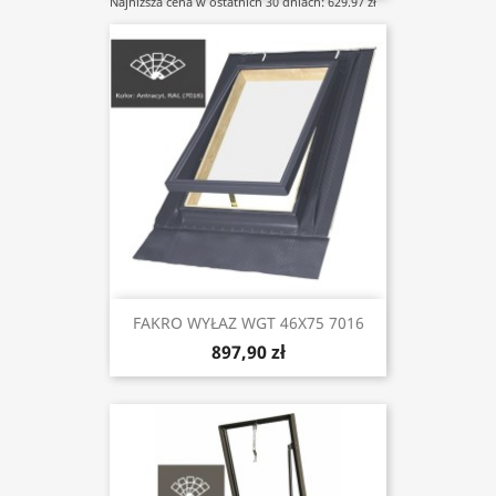
Najniższa cena w ostatnich 30 dniach: 629.97 zł
FAKRO WYŁAZ WGT 46X75 7016
897,90 zł