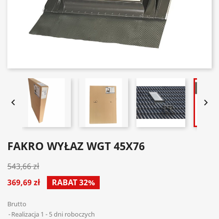


FAKRO WYŁAZ WGT 45X76
543,66 zł
369,69 zł
RABAT 32%
Brutto
Realizacja 1 - 5 dni roboczych