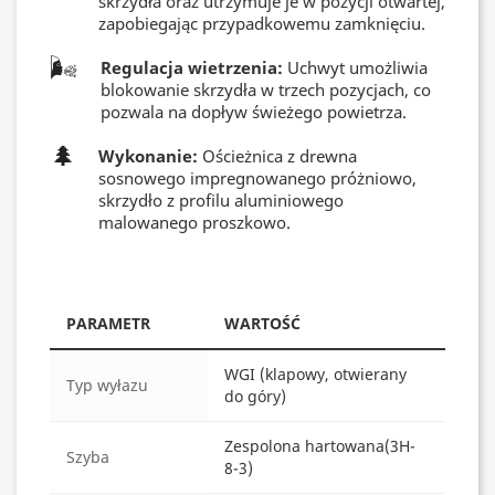
skrzydła oraz utrzymuje je w pozycji otwartej,
zapobiegając przypadkowemu zamknięciu.
🌬️
Regulacja wietrzenia:
Uchwyt umożliwia
blokowanie skrzydła w trzech pozycjach, co
pozwala na dopływ świeżego powietrza.
🌲
Wykonanie:
Ościeżnica z drewna
sosnowego impregnowanego próżniowo,
skrzydło z profilu aluminiowego
malowanego proszkowo.
PARAMETR
WARTOŚĆ
WGI (klapowy, otwierany
Typ wyłazu
do góry)
Zespolona hartowana(3H-
Szyba
8-3)