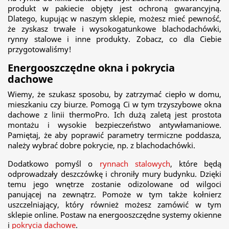
produkt w pakiecie objęty jest ochroną gwarancyjną.
Dlatego, kupując w naszym sklepie, możesz mieć pewność,
że zyskasz trwałe i wysokogatunkowe blachodachówki,
rynny stalowe i inne produkty. Zobacz, co dla Ciebie
przygotowaliśmy!
Energooszczędne okna i pokrycia
dachowe
Wiemy, że szukasz sposobu, by zatrzymać ciepło w domu,
mieszkaniu czy biurze. Pomogą Ci w tym trzyszybowe okna
dachowe z linii thermoPro. Ich dużą zaletą jest prostota
montażu i wysokie bezpieczeństwo antywłamaniowe.
Pamiętaj, że aby poprawić parametry termiczne poddasza,
należy wybrać dobre pokrycie, np. z blachodachówki.
Dodatkowo pomyśl o
rynnach stalowych
, które będą
odprowadzały deszczówkę i chroniły mury budynku. Dzięki
temu jego wnętrze zostanie odizolowane od wilgoci
panującej na zewnątrz. Pomoże w tym także kołnierz
uszczelniający, który również możesz zamówić w tym
sklepie online. Postaw na energooszczędne systemy okienne
i
pokrycia dachowe
.