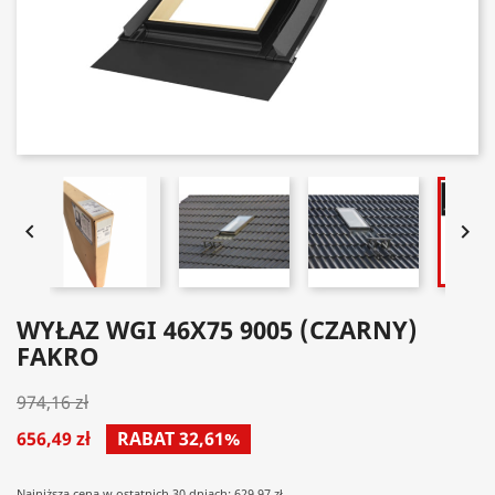


WYŁAZ WGI 46X75 9005 (CZARNY)
FAKRO
974,16 zł
656,49 zł
RABAT 32,61%
Najniższa cena w ostatnich 30 dniach: 629.97 zł