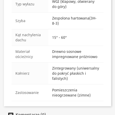
WGI (klapowy, otwierany
Typ wyłazu
do góry)
Zespolona hartowana(3H-
Szyba
8-3)
Kąt nachylenia
15° - 60°
dachu
Materiał
Drewno sosnowe
ościeżnicy
impregnowane próżniowo
Zintegrowany (uniwersalny
Kołnierz
do pokryć płaskich i
falistych)
Pomieszczenia
Zastosowanie
nieogrzewane (zimne)
Komentarze (0)