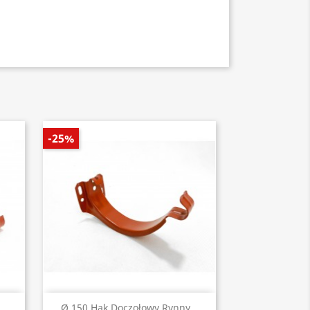
-25%
Szybki podgląd

Ø 150 Hak Doczołowy Rynny...