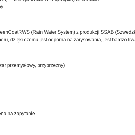
ny
reenCoatRWS (Rain Water System) z produkcji SSAB (Szwedzki
ru, dzięki czemu jest odporna na zarysowania, jest bardzo tr
zar przemysłowy, przybrzeżny)
ena na zapytanie