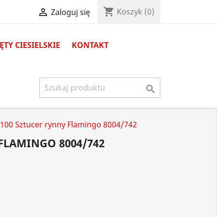
shopping_cart

Koszyk
(0)
Zaloguj się
TY CIESIELSKIE
KONTAKT

100 Sztucer rynny Flamingo 8004/742
 FLAMINGO 8004/742