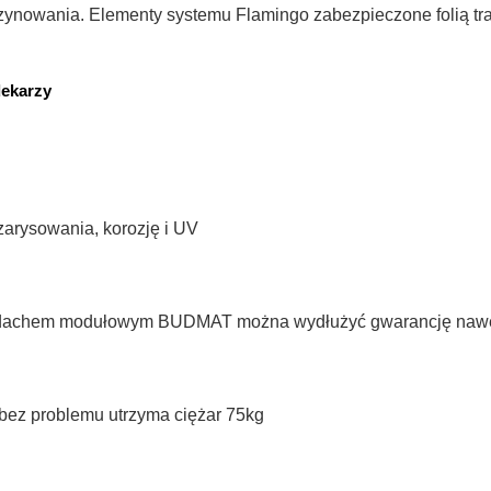
zynowania. Elementy systemu Flamingo zabezpieczone folią tr
dekarzy
arysowania, korozję i UV
 dachem modułowym BUDMAT można wydłużyć gwarancję nawet 
bez problemu utrzyma ciężar 75kg