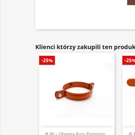
Klienci którzy zakupili ten produk
-25%
-25
Szybki podgląd

Ø 90 – Obejma Rury Flamingo...
Ø 