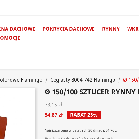
KNA DACHOWE
POKRYCIA DACHOWE
RYNNY
WKRĘ
ROMOCJE
Kolorowe Flamingo
Ceglasty 8004-742 Flamingo
Ø 150/
Ø 150/100 SZTUCER RYNNY
73,15 zł
54,87 zł
RABAT 25%
Najniższa cena w ostatnich 30 dniach: 51.76 zł
Brutto
Realizacja 1 - 5 dni roboczych