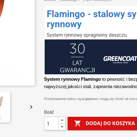
System rynnowy Flamingo
to pewność i bez
najwyższej jakości stali, zapewnia niezawodno
Przedstawione kolory są poglądowe i mogą się różnić od rzec

Ilość

DODAJ DO KOSZYKA