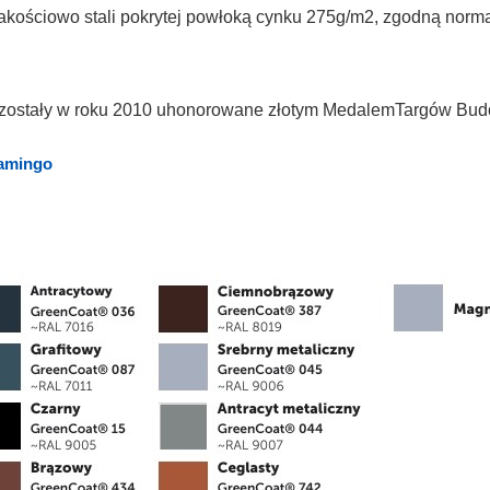
 jakościowo stali pokrytej powłoką cynku 275g/m2, zgodną no
 zostały w roku 2010 uhonorowane złotym MedalemTargów Bud
lamingo