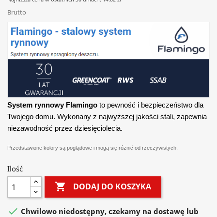
Brutto
System rynnowy Flamingo
to pewność i bezpieczeństwo dla
Twojego domu. Wykonany z najwyższej jakości stali, zapewnia
niezawodność przez dziesięciolecia.
Przedstawione kolory są poglądowe i mogą się różnić od rzeczywistych.
Ilość

DODAJ DO KOSZYKA

Chwilowo niedostępny, czekamy na dostawę lub