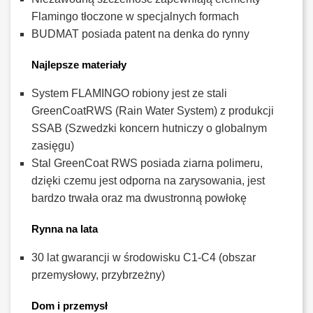
Flamingo tłoczone w specjalnych formach
BUDMAT posiada patent na denka do rynny
Najlepsze materiały
System FLAMINGO robiony jest ze stali
GreenCoatRWS (Rain Water System) z produkcji
SSAB (Szwedzki koncern hutniczy o globalnym
zasięgu)
Stal GreenCoat RWS posiada ziarna polimeru,
dzięki czemu jest odporna na zarysowania, jest
bardzo trwała oraz ma dwustronną powłokę
Rynna na lata
30 lat gwarancji w środowisku C1-C4 (obszar
przemysłowy, przybrzeżny)
Dom i przemysł