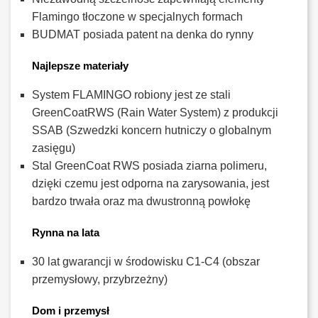
Flamingo tłoczone w specjalnych formach
BUDMAT posiada patent na denka do rynny
Najlepsze materiały
System FLAMINGO robiony jest ze stali
GreenCoatRWS (Rain Water System) z produkcji
SSAB (Szwedzki koncern hutniczy o globalnym
zasięgu)
Stal GreenCoat RWS posiada ziarna polimeru,
dzięki czemu jest odporna na zarysowania, jest
bardzo trwała oraz ma dwustronną powłokę
Rynna na lata
30 lat gwarancji w środowisku C1-C4 (obszar
przemysłowy, przybrzeżny)
Dom i przemysł