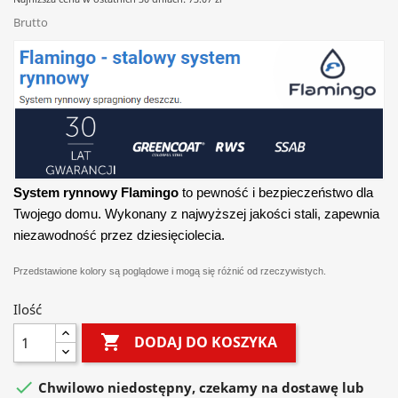
Brutto
System rynnowy Flamingo
to pewność i bezpieczeństwo dla
Twojego domu. Wykonany z najwyższej jakości stali, zapewnia
niezawodność przez dziesięciolecia.
Przedstawione kolory są poglądowe i mogą się różnić od rzeczywistych.
Ilość

DODAJ DO KOSZYKA

Chwilowo niedostępny, czekamy na dostawę lub