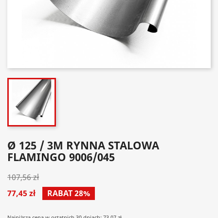
Ø 125 / 3M RYNNA STALOWA
FLAMINGO 9006/045
107,56 zł
77,45 zł
RABAT 28%
Najniższa cena w ostatnich 30 dniach: 73.07 zł