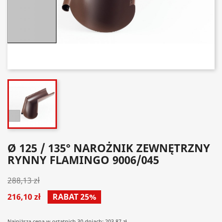
Ø 125 / 135° NAROŻNIK ZEWNĘTRZNY
RYNNY FLAMINGO 9006/045
288,13 zł
216,10 zł
RABAT 25%
Najniższa cena w ostatnich 30 dniach: 203.87 zł