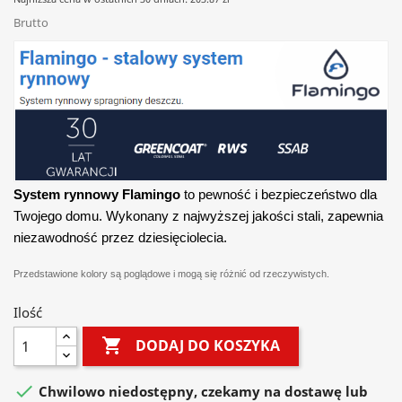
Brutto
System rynnowy Flamingo
to pewność i bezpieczeństwo dla
Twojego domu. Wykonany z najwyższej jakości stali, zapewnia
niezawodność przez dziesięciolecia.
Przedstawione kolory są poglądowe i mogą się różnić od rzeczywistych.
Ilość

DODAJ DO KOSZYKA

Chwilowo niedostępny, czekamy na dostawę lub