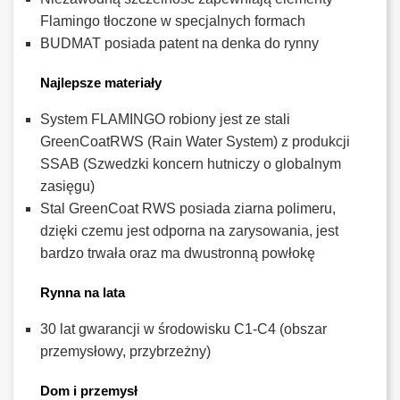
Flamingo tłoczone w specjalnych formach
BUDMAT posiada patent na denka do rynny
Najlepsze materiały
System FLAMINGO robiony jest ze stali
GreenCoatRWS (Rain Water System) z produkcji
SSAB (Szwedzki koncern hutniczy o globalnym
zasięgu)
Stal GreenCoat RWS posiada ziarna polimeru,
dzięki czemu jest odporna na zarysowania, jest
bardzo trwała oraz ma dwustronną powłokę
Rynna na lata
30 lat gwarancji w środowisku C1-C4 (obszar
przemysłowy, przybrzeżny)
Dom i przemysł