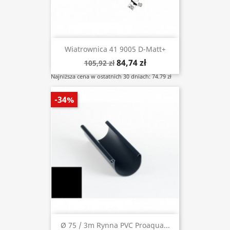
Wiatrownica 41 9005 D-Matt+
84,74 zł
105,92 zł
Najniższa cena w ostatnich 30 dniach: 74.79 zł
-34%
Ø 75 / 3m Rynna PVC Proaqua...