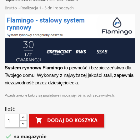
Brutto
Realizacja 1 - 5 dni roboczych
System rynnowy Flamingo
to pewność i bezpieczeństwo dla
Twojego domu. Wykonany z najwyższej jakości stali, zapewnia
niezawodność przez dziesięciolecia.
Przedstawione kolory są poglądowe i mogą się różnić od rzeczywistych.
Ilość

DODAJ DO KOSZYKA

na magazynie