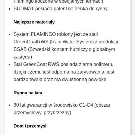
Flamingo tłoczone w specjalnych formach
BUDMAT posiada patent na denka do rynny
Najlepsze materiały
System FLAMINGO robiony jest ze stali
GreenCoatRWS (Rain Water System) z produkcji
SSAB (Szwedzki koncern hutniczy o globalnym
zasięgu)
Stal GreenCoat RWS posiada ziarna polimeru,
dzięki czemu jest odporna na zarysowania, jest
bardzo trwała oraz ma dwustronną powłokę
Rynna na lata
30 lat gwarancji w środowisku C1-C4 (obszar
przemysłowy, przybrzeżny)
Dom i przemysł