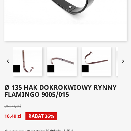


Ø 135 HAK DOKROKWIOWY RYNNY
FLAMINGO 9005/015
25,76 zł
16,49 zł
RABAT 36%
Najniższa cena w ostatnich 30 dniach: 15.55 zł