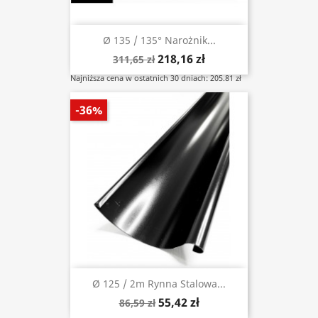
Ø 135 / 135° Narożnik...
218,16 zł
311,65 zł
Najniższa cena w ostatnich 30 dniach: 205.81 zł
-36%
Ø 125 / 2m Rynna Stalowa...
55,42 zł
86,59 zł