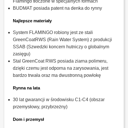
Flamingo tłoczone w specjalnych formach
BUDMAT posiada patent na denka do rynny
Najlepsze materiały
System FLAMINGO robiony jest ze stali
GreenCoatRWS (Rain Water System) z produkcji
SSAB (Szwedzki koncern hutniczy o globalnym
zasięgu)
Stal GreenCoat RWS posiada ziarna polimeru,
dzięki czemu jest odporna na zarysowania, jest
bardzo trwała oraz ma dwustronną powłokę
Rynna na lata
30 lat gwarancji w środowisku C1-C4 (obszar
przemysłowy, przybrzeżny)
Dom i przemysł