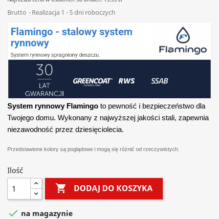
Brutto
Realizacja 1 - 5 dni roboczych
System rynnowy Flamingo
to pewność i bezpieczeństwo dla
Twojego domu. Wykonany z najwyższej jakości stali, zapewnia
niezawodność przez dziesięciolecia.
Przedstawione kolory są poglądowe i mogą się różnić od rzeczywistych.
Ilość

DODAJ DO KOSZYKA

na magazynie