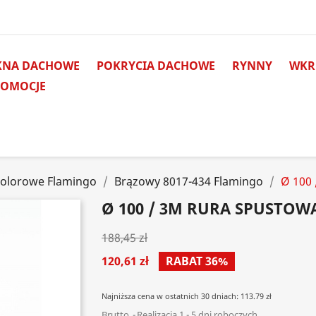
KNA DACHOWE
POKRYCIA DACHOWE
RYNNY
WKRĘ
ROMOCJE
Kolorowe Flamingo
Brązowy 8017-434 Flamingo
Ø 100 
Ø 100 / 3M RURA SPUSTOW
188,45 zł
120,61 zł
RABAT 36%
Najniższa cena w ostatnich 30 dniach: 113.79 zł
Brutto
Realizacja 1 - 5 dni roboczych