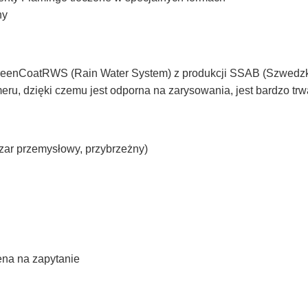
ny
reenCoatRWS (Rain Water System) z produkcji SSAB (Szwedzki
ru, dzięki czemu jest odporna na zarysowania, jest bardzo tr
zar przemysłowy, przybrzeżny)
ena na zapytanie