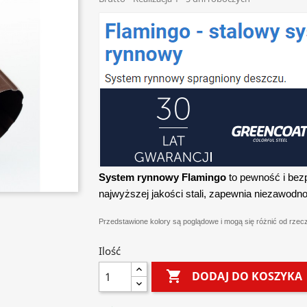
System rynnowy Flamingo
to pewność i bez
najwyższej jakości stali, zapewnia niezawodno
Przedstawione kolory są poglądowe i mogą się różnić od rzec
Ilość

DODAJ DO KOSZYKA