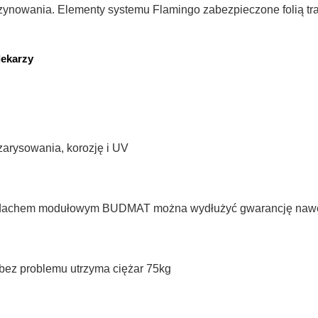
zynowania. Elementy systemu Flamingo zabezpieczone folią tr
dekarzy
arysowania, korozję i UV
 dachem modułowym BUDMAT można wydłużyć gwarancję nawet 
bez problemu utrzyma ciężar 75kg