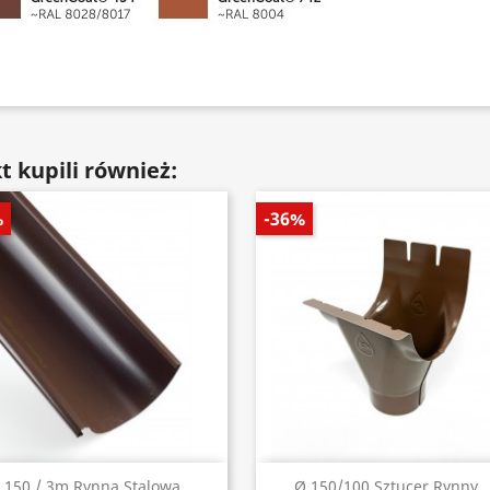
t kupili również:
%
-36%
Szybki podgląd
Szybki podgląd


 150 / 3m Rynna Stalowa...
Ø 150/100 Sztucer Rynny..