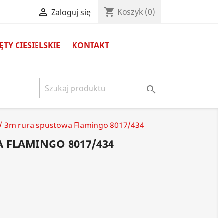
shopping_cart

Koszyk
(0)
Zaloguj się
TY CIESIELSKIE
KONTAKT

/ 3m rura spustowa Flamingo 8017/434
A FLAMINGO 8017/434