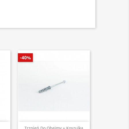
-40%
Szybki podgląd

.
Trzpień Do Obejmy + Koszulka