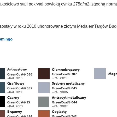
 jakościowo stali pokrytej powłoką cynku 275g/m2, zgodną no
 zostały w roku 2010 uhonorowane złotym MedalemTargów Bud
lamingo