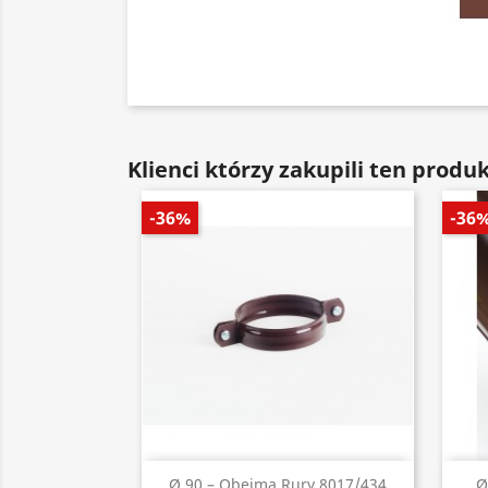
Klienci którzy zakupili ten produk
-36%
-36
Szybki podgląd

Ø 90 – Obejma Rury 8017/434
Ø