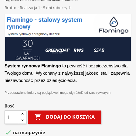
Brutto
Realizacja 1 - 5 dni roboczych
System rynnowy Flamingo
to pewność i bezpieczeństwo dla
Twojego domu. Wykonany z najwyższej jakości stali, zapewnia
niezawodność przez dziesięciolecia.
Przedstawione kolory są poglądowe i mogą się różnić od rzeczywistych.
Ilość

DODAJ DO KOSZYKA

na magazynie