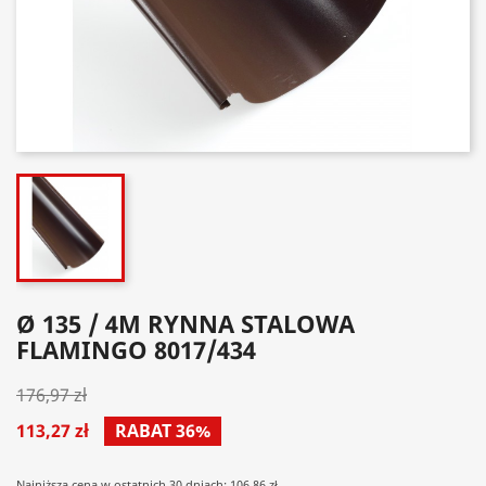
Ø 135 / 4M RYNNA STALOWA
FLAMINGO 8017/434
176,97 zł
113,27 zł
RABAT 36%
Najniższa cena w ostatnich 30 dniach: 106.86 zł