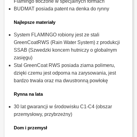
Flamingo tłoczone w specjalnych formach
BUDMAT posiada patent na denka do rynny
Najlepsze materiały
System FLAMINGO robiony jest ze stali
GreenCoatRWS (Rain Water System) z produkcji
SSAB (Szwedzki koncern hutniczy o globalnym
zasięgu)
Stal GreenCoat RWS posiada ziarna polimeru,
dzięki czemu jest odporna na zarysowania, jest
bardzo trwała oraz ma dwustronną powłokę
Rynna na lata
30 lat gwarancji w środowisku C1-C4 (obszar
przemysłowy, przybrzeżny)
Dom i przemysł