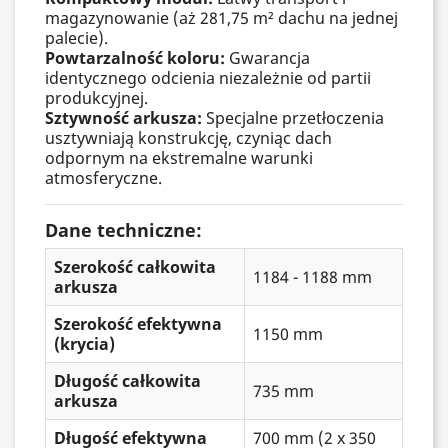
magazynowanie (aż 281,75 m² dachu na jednej
palecie).
Powtarzalność koloru:
Gwarancja
identycznego odcienia niezależnie od partii
produkcyjnej.
Sztywność arkusza:
Specjalne przetłoczenia
usztywniają konstrukcję, czyniąc dach
odpornym na ekstremalne warunki
atmosferyczne.
Dane techniczne:
Szerokość całkowita
1184 - 1188 mm
arkusza
Szerokość efektywna
1150 mm
(krycia)
Długość całkowita
735 mm
arkusza
Długość efektywna
700 mm (2 x 350