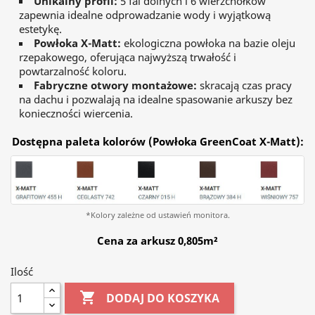
Unikalny profil:
5 fal dolnych i 6 wierzchołków
zapewnia idealne odprowadzanie wody i wyjątkową
estetykę.
Powłoka X-Matt:
ekologiczna powłoka na bazie oleju
rzepakowego, oferująca najwyższą trwałość i
powtarzalność koloru.
Fabryczne otwory montażowe:
skracają czas pracy
na dachu i pozwalają na idealne spasowanie arkuszy bez
konieczności wiercenia.
Dostępna paleta kolorów (Powłoka GreenCoat X-Matt):
*Kolory zależne od ustawień monitora.
Cena za arkusz 0,805m²
Ilość

DODAJ DO KOSZYKA