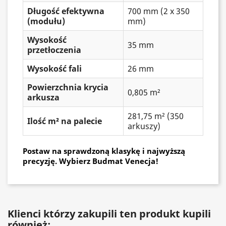
Długość efektywna
700 mm (2 x 350
(modułu)
mm)
Wysokość
35 mm
przetłoczenia
Wysokość fali
26 mm
Powierzchnia krycia
0,805 m²
arkusza
281,75 m² (350
Ilość m² na palecie
arkuszy)
Postaw na sprawdzoną klasykę i najwyższą
precyzję. Wybierz Budmat Venecja!
Klienci którzy zakupili ten produkt kupili
również: