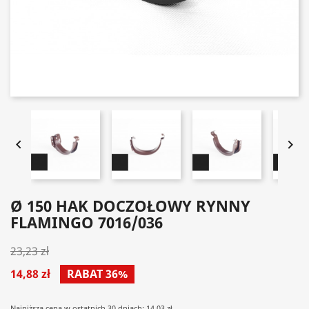


Ø 150 HAK DOCZOŁOWY RYNNY
FLAMINGO 7016/036
23,23 zł
14,88 zł
RABAT 36%
Najniższa cena w ostatnich 30 dniach: 14.03 zł