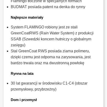
Flamingo tłoczone w specjalnych formach
BUDMAT posiada patent na denka do rynny
Najlepsze materiały
System FLAMINGO robiony jest ze stali
GreenCoatRWS (Rain Water System) z produkcji
SSAB (Szwedzki koncern hutniczy o globalnym
zasięgu)
Stal GreenCoat RWS posiada ziarna polimeru,
dzięki czemu jest odporna na zarysowania, jest
bardzo trwała oraz ma dwustronną powłokę
Rynna na lata
30 lat gwarancji w środowisku C1-C4 (obszar
przemysłowy, przybrzeżny)
Dom i przemysł