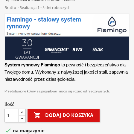
Brutto
Realizacja 1 - 5 dni roboczych
System rynnowy Flamingo
to pewność i bezpieczeństwo dla
Twojego domu. Wykonany z najwyższej jakości stali, zapewnia
niezawodność przez dziesięciolecia.
Przedstawione kolory są poglądowe i mogą się różnić od rzeczywistych.
Ilość

DODAJ DO KOSZYKA

na magazynie