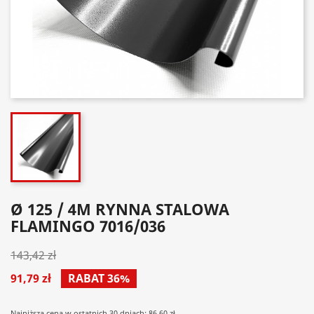
Ø 125 / 4M RYNNA STALOWA
FLAMINGO 7016/036
143,42 zł
91,79 zł
RABAT 36%
Najniższa cena w ostatnich 30 dniach: 86.60 zł