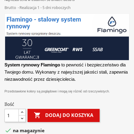
Brutto
Realizacja 1 - 5 dni roboczych
System rynnowy Flamingo
to pewność i bezpieczeństwo dla
Twojego domu. Wykonany z najwyższej jakości stali, zapewnia
niezawodność przez dziesięciolecia.
Przedstawione kolory są poglądowe i mogą się różnić od rzeczywistych.
Ilość

DODAJ DO KOSZYKA

na magazynie