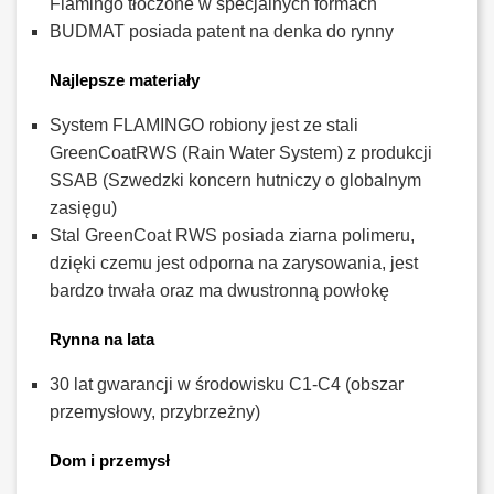
Flamingo tłoczone w specjalnych formach
BUDMAT posiada patent na denka do rynny
Najlepsze materiały
System FLAMINGO robiony jest ze stali
GreenCoatRWS (Rain Water System) z produkcji
SSAB (Szwedzki koncern hutniczy o globalnym
zasięgu)
Stal GreenCoat RWS posiada ziarna polimeru,
dzięki czemu jest odporna na zarysowania, jest
bardzo trwała oraz ma dwustronną powłokę
Rynna na lata
30 lat gwarancji w środowisku C1-C4 (obszar
przemysłowy, przybrzeżny)
Dom i przemysł