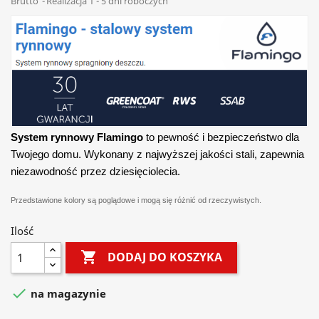
Brutto
Realizacja 1 - 5 dni roboczych
System rynnowy Flamingo
to pewność i bezpieczeństwo dla
Twojego domu. Wykonany z najwyższej jakości stali, zapewnia
niezawodność przez dziesięciolecia.
Przedstawione kolory są poglądowe i mogą się różnić od rzeczywistych.
Ilość

DODAJ DO KOSZYKA

na magazynie