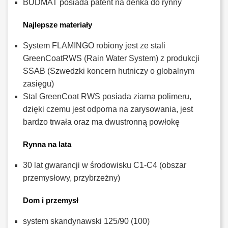
BUDMAT posiada patent na denka do rynny
Najlepsze materiały
System FLAMINGO robiony jest ze stali
GreenCoatRWS (Rain Water System) z produkcji
SSAB (Szwedzki koncern hutniczy o globalnym
zasięgu)
Stal GreenCoat RWS posiada ziarna polimeru,
dzięki czemu jest odporna na zarysowania, jest
bardzo trwała oraz ma dwustronną powłokę
Rynna na lata
30 lat gwarancji w środowisku C1-C4 (obszar
przemysłowy, przybrzeżny)
Dom i przemysł
system skandynawski 125/90 (100)