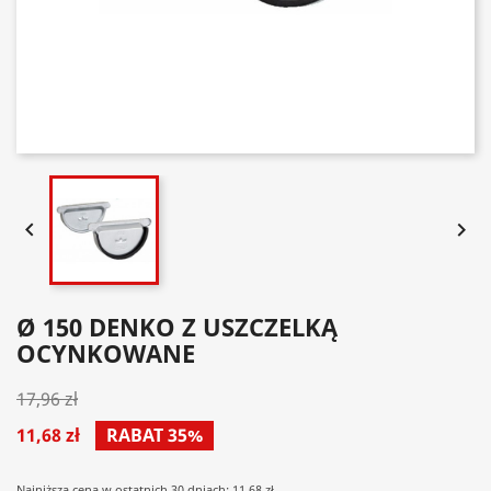


Ø 150 DENKO Z USZCZELKĄ
OCYNKOWANE
17,96 zł
11,68 zł
RABAT 35%
Najniższa cena w ostatnich 30 dniach: 11.68 zł