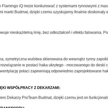
że Flamingo iQ może konkurować z systemami rynnowymi z mask
 marki Budmat, dzięki czemu uzyskujemy finalnie doskonały efe
uje nieskazitelną linię, bez odkształceń i efektu falowania. P
jna, symetryczna wulstwa skierowana do wewnątrz rynny zapo
 rozwiązanie w postaci haka ukrytego - mocowanego do deski c
wentylację połaci zapewniają odpowiednio zaprojektowane haki
IĘKI WSPÓŁPRACY Z DEKARZAMI:
em Dekarzy ProTeam Budmat, dzięki czemu jest on funkcjonaln