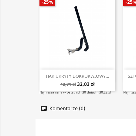
-25%
-25
Szybki podgląd

HAK UKRYTY DOKROKWIOWY...
SZT
32,03 zł
42,71 zł
Najniższa cena w ostatnich 30 dniach: 30.22 zł
Najniższ
Komentarze (0)