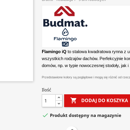
Flamingo iQ
to stalowa kwadratowa rynna z 
wszystkich rodzajów dachów. Perfekcyjnie k
domów, np. w typie nowoczesnej stodoły, jak i
Przedstawione kolory są poglądowe i mogą się różnić od rzec
Ilość

DODAJ DO KOSZYKA

Produkt dostępny na magazynie