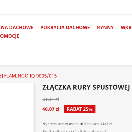
KNA DACHOWE
POKRYCIA DACHOWE
RYNNY
WKRĘ
ROMOCJE
J FLAMINGO IQ 9005/015
ZŁĄCZKA RURY SPUSTOWEJ 
61,41 zł
46,07 zł
RABAT 25%
Najniższa cena w ostatnich 30 dniach: 43.45 zł
Brutto
Realizacja 1 - 5 dni roboczych