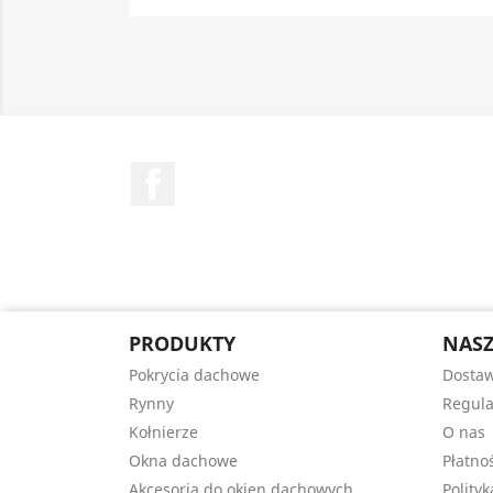
Facebook
PRODUKTY
NASZ
Pokrycia dachowe
Dostaw
Rynny
Regul
Kołnierze
O nas
Okna dachowe
Płatno
Akcesoria do okien dachowych
Polity