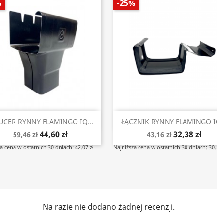
%
-25%
Szybki podgląd
Szybki podgląd


UCER RYNNY FLAMINGO IQ...
ŁĄCZNIK RYNNY FLAMINGO IQ
44,60 zł
32,38 zł
59,46 zł
43,16 zł
a cena w ostatnich 30 dniach: 42.07 zł
Najniższa cena w ostatnich 30 dniach: 30.
Na razie nie dodano żadnej recenzji.