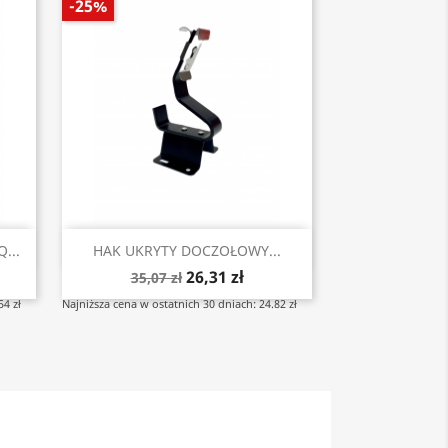
-25%
Szybki podgląd

...
HAK UKRYTY DOCZOŁOWY...
26,31 zł
35,07 zł
54 zł
Najniższa cena w ostatnich 30 dniach: 24.82 zł