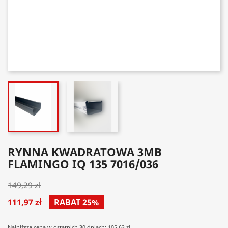
RYNNA KWADRATOWA 3MB
FLAMINGO IQ 135 7016/036
149,29 zł
111,97 zł
RABAT 25%
Najniższa cena w ostatnich 30 dniach: 105.63 zł