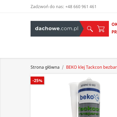
Zadzwoń do nas:
+48 660 961 461
O
P
Strona główna
BEKO klej Tackcon bezba
-25%