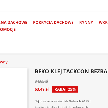
KNA DACHOWE
POKRYCIA DACHOWE
RYNNY
WKRĘ
ROMOCJE
rwny
BEKO KLEJ TACKCON BEZB
84,65 zł
63,49 zł
RABAT 25%
Najniższa cena w ostatnich 30 dniach: 63.49 zł
Brutto
Realizacja 1 - 5 dni roboczych