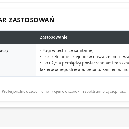
ZAR ZASTOSOWAŃ
Zastosowanie
kaczy
• Fugi w technice sanitarnej
• Uszczelnianie i klejenie w obszarze motoryzac
• Do użycia pomiędzy powierzchniami ze szkła,
lakierowanego drewna, betonu, kamienia, mur
Profesjonalne uszczelnienie i klejenie o szerokim spektrum przyczepności.