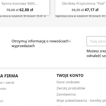
Szybki podgląd
Szybki podgląd


Rynna Koszowa 9005...
Obróbka Przyścienna "pod".
62,88 zł
47,17 zł
78,60 zł
58,95 zł
a cena w ostatnich 30 dniach: 55.81 zł
Najniższa cena w ostatnich 30 dniach: 41.
Otrzymuj informację o nowościach i
wyprzedażach
Możesz zrez
odnaleźć sz
A FIRMA
TWOJE KONTO
Dane osobowe
a i zwrot
Zwroty produktów
amin
Zamówienia
Moje pokwitowania - korekty pł
ści