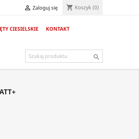
shopping_cart

Koszyk
(0)
Zaloguj się
TY CIESIELSKIE
KONTAKT

ATT+