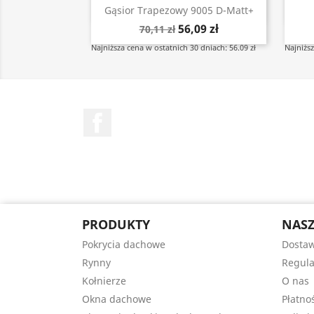
Szybki podgląd

Gąsior Trapezowy 9005 D-Matt+
56,09 zł
70,11 zł
Najniższa cena w ostatnich 30 dniach: 56.09 zł
Najniższ
Facebook
PRODUKTY
NASZ
Pokrycia dachowe
Dostaw
Rynny
Regul
Kołnierze
O nas
Okna dachowe
Płatno