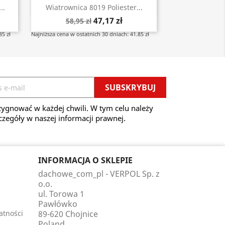
Szybki podgląd

..
Wiatrownica 8019 Poliester...
47,17 zł
58,95 zł
85 zł
Najniższa cena w ostatnich 30 dniach: 41.85 zł
ygnować w każdej chwili. W tym celu należy
czegóły w naszej informacji prawnej.
INFORMACJA O SKLEPIE
dachowe_com_pl - VERPOL Sp. z
o.o.
ul. Torowa 1
Pawłówko
atności
89-620 Chojnice
Poland