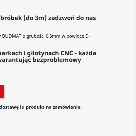
 obróbek (do 3m) zadzwoń do nas
my BUDMAT o grubości 0.5mm w powłoce D-
arkach i gilotynach CNC - każda
warantując bezproblemowy
dostawę lu produkt na zamówienie.