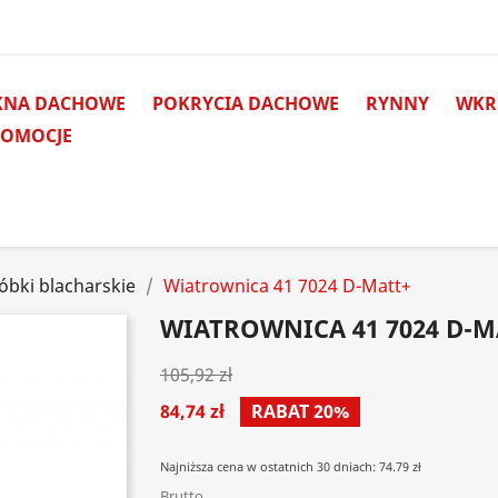
KNA DACHOWE
POKRYCIA DACHOWE
RYNNY
WKRĘ
ROMOCJE
óbki blacharskie
Wiatrownica 41 7024 D-Matt+
WIATROWNICA 41 7024 D-M
105,92 zł
84,74 zł
RABAT 20%
Najniższa cena w ostatnich 30 dniach: 74.79 zł
Brutto