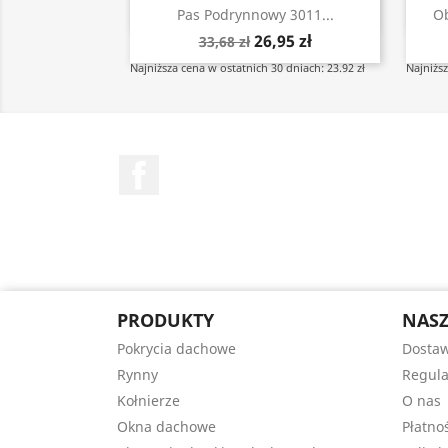
Szybki podgląd

Pas Podrynnowy 3011...
Ob
26,95 zł
33,68 zł
Najniższa cena w ostatnich 30 dniach: 23.92 zł
Najniższ
Facebook
PRODUKTY
NASZ
Pokrycia dachowe
Dostaw
Rynny
Regul
Kołnierze
O nas
Okna dachowe
Płatno