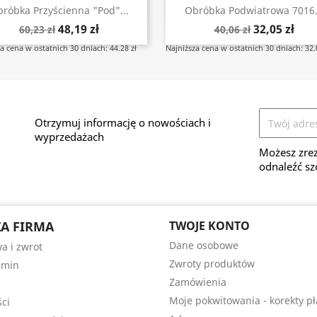
Szybki podgląd
Szybki podgląd


róbka Przyścienna "pod"...
Obróbka Podwiatrowa 7016.
48,19 zł
32,05 zł
60,23 zł
40,06 zł
a cena w ostatnich 30 dniach: 44.28 zł
Najniższa cena w ostatnich 30 dniach: 32.
Otrzymuj informację o nowościach i
wyprzedażach
Możesz zrez
odnaleźć sz
A FIRMA
TWOJE KONTO
Dane osobowe
a i zwrot
Zwroty produktów
amin
Zamówienia
Moje pokwitowania - korekty pł
ści