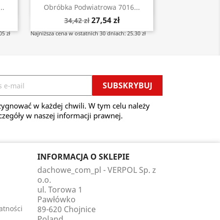
Szybki podgląd

..
Obróbka Podwiatrowa 7016...
27,54 zł
34,42 zł
05 zł
Najniższa cena w ostatnich 30 dniach: 25.30 zł
ygnować w każdej chwili. W tym celu należy
czegóły w naszej informacji prawnej.
INFORMACJA O SKLEPIE
dachowe_com_pl - VERPOL Sp. z
o.o.
ul. Torowa 1
Pawłówko
atności
89-620 Chojnice
Poland