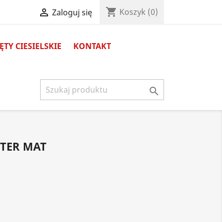
shopping_cart

Koszyk
(0)
Zaloguj się
TY CIESIELSKIE
KONTAKT

STER MAT