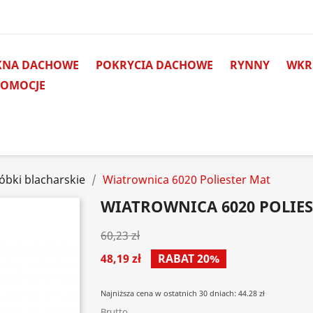
KNA DACHOWE
POKRYCIA DACHOWE
RYNNY
WKRĘ
ROMOCJE
óbki blacharskie
Wiatrownica 6020 Poliester Mat
WIATROWNICA 6020 POLIE
60,23 zł
48,19 zł
RABAT 20%
Najniższa cena w ostatnich 30 dniach: 44.28 zł
Brutto