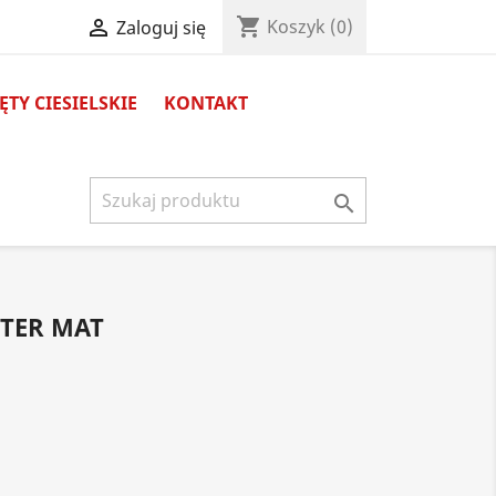
shopping_cart

Koszyk
(0)
Zaloguj się
TY CIESIELSKIE
KONTAKT

STER MAT