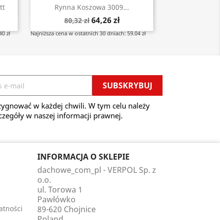
Szybki podgląd

tt
Rynna Koszowa 3009...
64,26 zł
80,32 zł
40 zł
Najniższa cena w ostatnich 30 dniach: 59.04 zł
ygnować w każdej chwili. W tym celu należy
czegóły w naszej informacji prawnej.
INFORMACJA O SKLEPIE
dachowe_com_pl - VERPOL Sp. z
o.o.
ul. Torowa 1
Pawłówko
atności
89-620 Chojnice
Poland