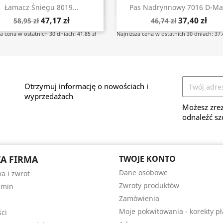
Szybki podgląd
Szybki podgląd


Łamacz Śniegu 8019...
Pas Nadrynnowy 7016 D-Ma
47,17 zł
37,40 zł
58,95 zł
46,74 zł
a cena w ostatnich 30 dniach: 41.85 zł
Najniższa cena w ostatnich 30 dniach: 37.
Otrzymuj informację o nowościach i
wyprzedażach
Możesz zrez
odnaleźć sz
A FIRMA
TWOJE KONTO
Dane osobowe
a i zwrot
Zwroty produktów
amin
Zamówienia
Moje pokwitowania - korekty pł
ści