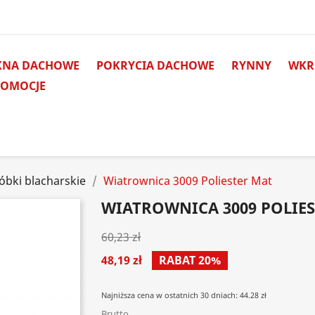
KNA DACHOWE
POKRYCIA DACHOWE
RYNNY
WKRĘ
ROMOCJE
óbki blacharskie
Wiatrownica 3009 Poliester Mat
WIATROWNICA 3009 POLIE
60,23 zł
48,19 zł
RABAT 20%
Najniższa cena w ostatnich 30 dniach: 44.28 zł
Brutto