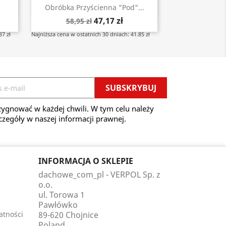
Szybki podgląd

Obróbka Przyścienna "pod"...
47,17 zł
58,95 zł
37 zł
Najniższa cena w ostatnich 30 dniach: 41.85 zł
ygnować w każdej chwili. W tym celu należy
czegóły w naszej informacji prawnej.
INFORMACJA O SKLEPIE
dachowe_com_pl - VERPOL Sp. z
o.o.
ul. Torowa 1
Pawłówko
atności
89-620 Chojnice
Poland