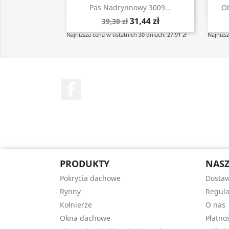
Szybki podgląd

Pas Nadrynnowy 3009...
Ob
31,44 zł
39,30 zł
Najniższa cena w ostatnich 30 dniach: 27.91 zł
Najniższ
Facebook
PRODUKTY
NASZ
Pokrycia dachowe
Dostaw
Rynny
Regul
Kołnierze
O nas
Okna dachowe
Płatno