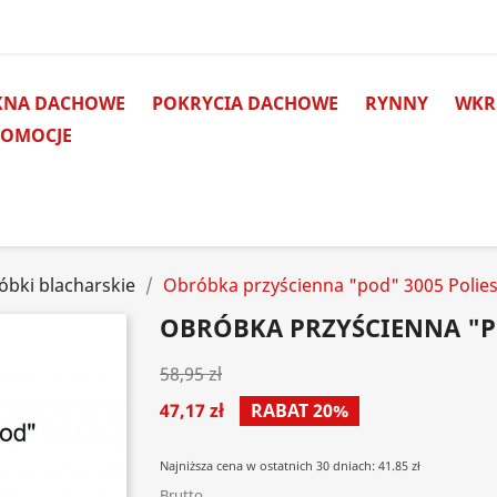
KNA DACHOWE
POKRYCIA DACHOWE
RYNNY
WKRĘ
ROMOCJE
óbki blacharskie
Obróbka przyścienna "pod" 3005 Polies
OBRÓBKA PRZYŚCIENNA "PO
58,95 zł
47,17 zł
RABAT 20%
Najniższa cena w ostatnich 30 dniach: 41.85 zł
Brutto