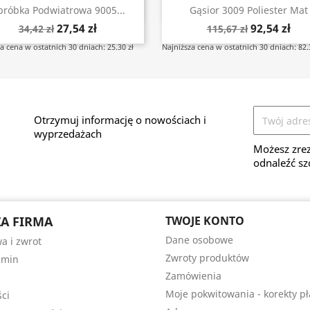
Szybki podgląd
Szybki podgląd


róbka Podwiatrowa 9005...
Gąsior 3009 Poliester Mat
27,54 zł
92,54 zł
34,42 zł
115,67 zł
a cena w ostatnich 30 dniach: 25.30 zł
Najniższa cena w ostatnich 30 dniach: 82.
Otrzymuj informację o nowościach i
wyprzedażach
Możesz zrez
odnaleźć sz
A FIRMA
TWOJE KONTO
Dane osobowe
a i zwrot
Zwroty produktów
amin
Zamówienia
Moje pokwitowania - korekty pł
ści