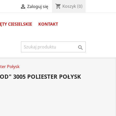
shopping_cart

Koszyk
(0)
Zaloguj się
TY CIESIELSKIE
KONTAKT

ter Połysk
D" 3005 POLIESTER POŁYSK