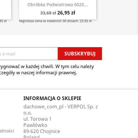
Szybki podgląd

Obróbka Podwiatrowa 6020...
26,95 zł
33,68 zł
85 zł
Najniższa cena w ostatnich 30 dniach: 23.92 zł
ygnować w każdej chwili. W tym celu należy
czegóły w naszej informacji prawnej.
INFORMACJA O SKLEPIE
dachowe_com_pl - VERPOL Sp. z
o.o.
ul. Torowa 1
Pawłówko
atności
89-620 Chojnice
Poland