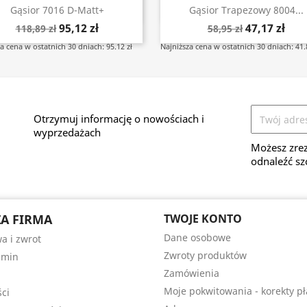
Szybki podgląd
Szybki podgląd


Gąsior 7016 D-Matt+
Gąsior Trapezowy 8004...
95,12 zł
47,17 zł
118,89 zł
58,95 zł
a cena w ostatnich 30 dniach: 95.12 zł
Najniższa cena w ostatnich 30 dniach: 41.
Otrzymuj informację o nowościach i
wyprzedażach
Możesz zrez
odnaleźć sz
A FIRMA
TWOJE KONTO
Dane osobowe
a i zwrot
Zwroty produktów
amin
Zamówienia
Moje pokwitowania - korekty pł
ści