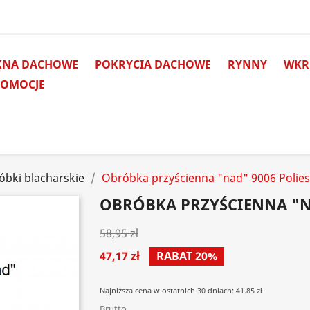
KNA DACHOWE
POKRYCIA DACHOWE
RYNNY
WKRĘ
ROMOCJE
óbki blacharskie
Obróbka przyścienna "nad" 9006 Polies
OBRÓBKA PRZYŚCIENNA "NA
58,95 zł
47,17 zł
RABAT 20%
Najniższa cena w ostatnich 30 dniach: 41.85 zł
Brutto