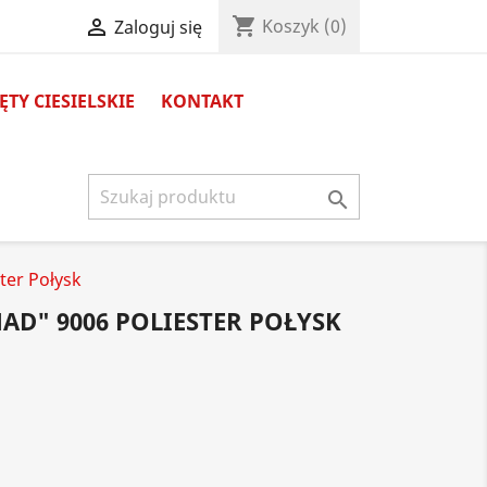
shopping_cart

Koszyk
(0)
Zaloguj się
TY CIESIELSKIE
KONTAKT

ter Połysk
D" 9006 POLIESTER POŁYSK