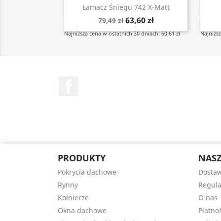
Szybki podgląd

Łamacz Śniegu 742 X-Matt
63,60 zł
79,49 zł
Najniższa cena w ostatnich 30 dniach: 60.61 zł
Najniższ
Facebook
PRODUKTY
NASZ
Pokrycia dachowe
Dostaw
Rynny
Regul
Kołnierze
O nas
Okna dachowe
Płatno