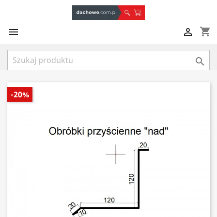
shopping_cart



-20%