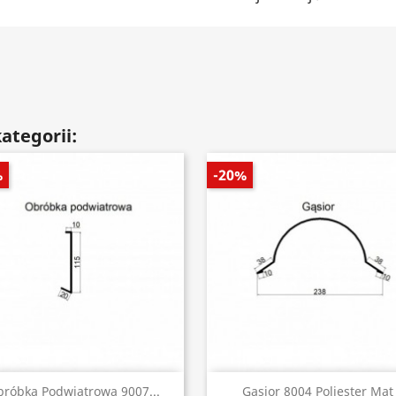
ategorii:
%
-20%
Szybki podgląd
Szybki podgląd


róbka Podwiatrowa 9007...
Gąsior 8004 Poliester Mat