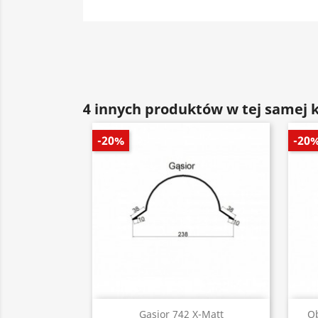
4 innych produktów w tej samej k
-20%
-20
Szybki podgląd

Gąsior 742 X-Matt
Ob