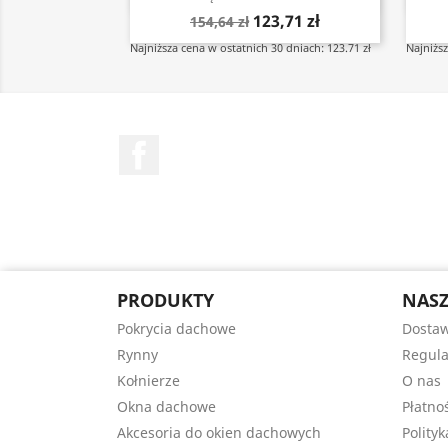
123,71 zł
154,64 zł
Najniższa cena w ostatnich 30 dniach: 123.71 zł
Najniższ
Facebook
PRODUKTY
NASZ
Pokrycia dachowe
Dostaw
Rynny
Regul
Kołnierze
O nas
Okna dachowe
Płatno
Akcesoria do okien dachowych
Polity