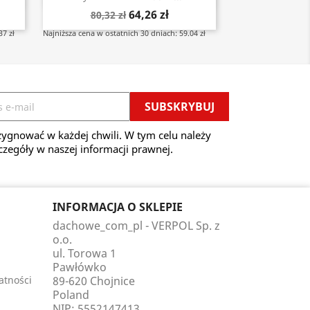
64,26 zł
80,32 zł
37 zł
Najniższa cena w ostatnich 30 dniach: 59.04 zł
ygnować w każdej chwili. W tym celu należy
czegóły w naszej informacji prawnej.
INFORMACJA O SKLEPIE
dachowe_com_pl - VERPOL Sp. z
o.o.
ul. Torowa 1
Pawłówko
atności
89-620 Chojnice
Poland
NIP: 5552147413