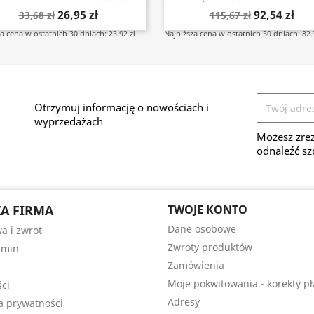
26,95 zł
92,54 zł
33,68 zł
115,67 zł
a cena w ostatnich 30 dniach: 23.92 zł
Najniższa cena w ostatnich 30 dniach: 82.
Otrzymuj informację o nowościach i
wyprzedażach
Możesz zrez
odnaleźć sz
A FIRMA
TWOJE KONTO
Dane osobowe
a i zwrot
Zwroty produktów
amin
Zamówienia
Moje pokwitowania - korekty pł
ści
Adresy
ka prywatności