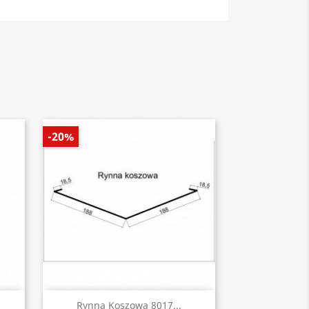
-20%
Szybki podgląd

Rynna Koszowa 8017...