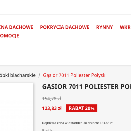
KNA DACHOWE
POKRYCIA DACHOWE
RYNNY
WKRĘ
ROMOCJE
óbki blacharskie
Gąsior 7011 Poliester Połysk
GĄSIOR 7011 POLIESTER PO
154,78 zł
123,83 zł
RABAT 20%
Najniższa cena w ostatnich 30 dniach: 123.83 zł
Brutto