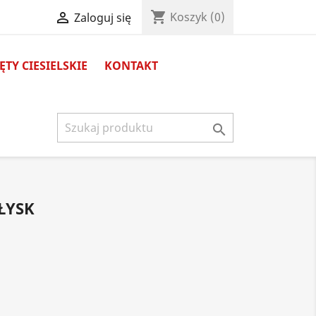
shopping_cart

Koszyk
(0)
Zaloguj się
TY CIESIELSKIE
KONTAKT

ŁYSK