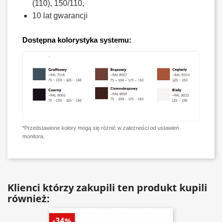
(110), 150/110,
10 lat gwarancji
Dostępna kolorystyka systemu:
*Przedstawione kolory mogą się różnić w zależności od ustawień
monitora.
Klienci którzy zakupili ten produkt kupili
również:
-34%