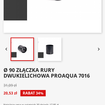


Ø 90 ZŁĄCZKA RURY
DWUKIELICHOWA PROAQUA 7016
31,09 zł
20,53 zł
RABAT 34%
Najniższa cena w ostatnich 30 dniach: 17.85 zł