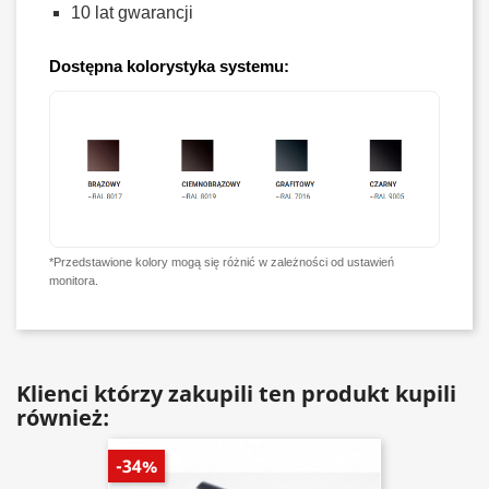
10 lat gwarancji
Dostępna kolorystyka systemu:
*Przedstawione kolory mogą się różnić w zależności od ustawień
monitora.
Klienci którzy zakupili ten produkt kupili
również:
-34%