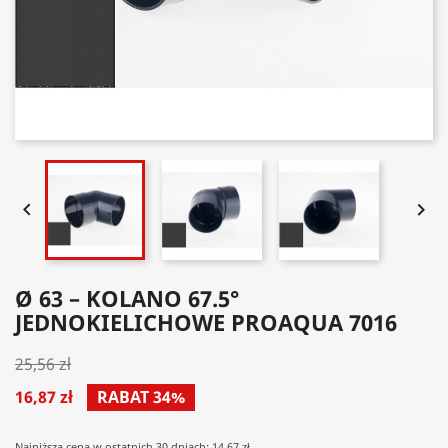


Ø 63 – KOLANO 67.5°
JEDNOKIELICHOWE PROAQUA 7016
25,56 zł
16,87 zł
RABAT 34%
Najniższa cena w ostatnich 30 dniach: 14.67 zł