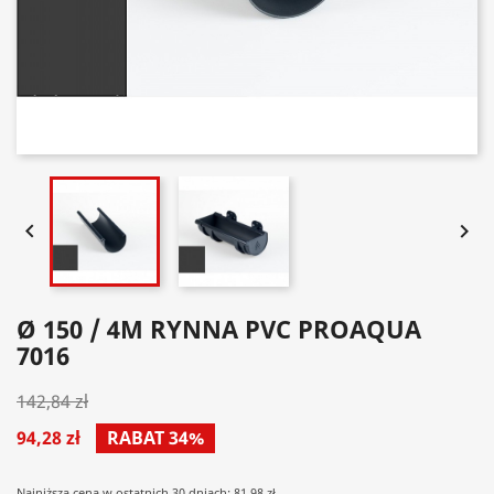


Ø 150 / 4M RYNNA PVC PROAQUA
7016
142,84 zł
94,28 zł
RABAT 34%
Najniższa cena w ostatnich 30 dniach: 81.98 zł