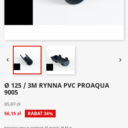


Ø 125 / 3M RYNNA PVC PROAQUA
9005
85,07 zł
56,15 zł
RABAT 34%
Najniższa cena w ostatnich 30 dniach: 48.83 zł