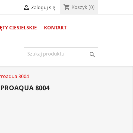
shopping_cart

Koszyk
(0)
Zaloguj się
TY CIESIELSKIE
KONTAKT

Proaqua 8004
 PROAQUA 8004