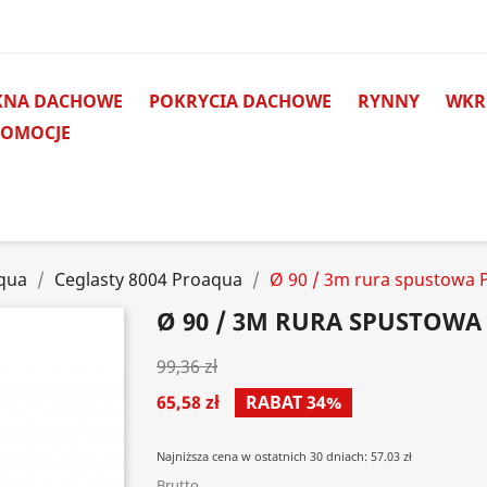
KNA DACHOWE
POKRYCIA DACHOWE
RYNNY
WKRĘ
ROMOCJE
qua
Ceglasty 8004 Proaqua
Ø 90 / 3m rura spustowa 
Ø 90 / 3M RURA SPUSTOWA
99,36 zł
65,58 zł
RABAT 34%
Najniższa cena w ostatnich 30 dniach: 57.03 zł
Brutto