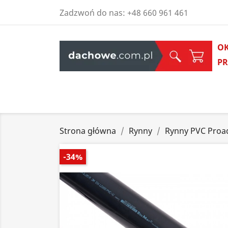
Zadzwoń do nas:
+48 660 961 461
O
P
Strona główna
Rynny
Rynny PVC Proa
-34%