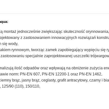
aqua:
ają montaż jednocześnie zwiększając skuteczność orynnowania
aprojektowany z zastosowaniem innowacyjnych rozwiązań konstru
 się wody,
 hakiem rynnowym, tworząc zamek zapobiegający wypięciu się 
zastosowaniu specjalnie zaprojektowanej uszczelki trójwargow
malizują ilość odpadów oraz wpływają na obniżenie zużycia ener
tawie norm: PN-EN 607, PN-EN 12200-1 oraz PN-EN 1462,
mny brąz, jasny brąz, ceglasty, grafit antracytowy, czarny i bia
 125/90 (110), 150/110,