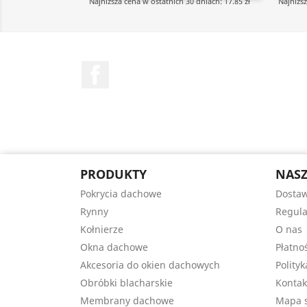
Najniższa cena w ostatnich 30 dniach: 17.85 zł
Najniższ
Facebook
PRODUKTY
NASZ
Pokrycia dachowe
Dostaw
Rynny
Regul
Kołnierze
O nas
Okna dachowe
Płatno
Akcesoria do okien dachowych
Polity
Obróbki blacharskie
Kontak
Membrany dachowe
Mapa s