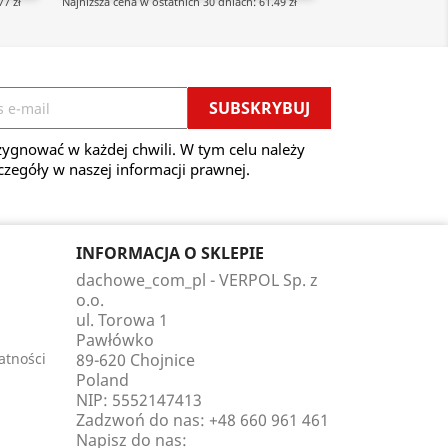
77 zł
Najniższa cena w ostatnich 30 dniach: 61.49 zł
ygnować w każdej chwili. W tym celu należy
czegóły w naszej informacji prawnej.
INFORMACJA O SKLEPIE
dachowe_com_pl - VERPOL Sp. z
o.o.
ul. Torowa 1
Pawłówko
atności
89-620 Chojnice
Poland
NIP: 5552147413
Zadzwoń do nas:
+48 660 961 461
Napisz do nas: