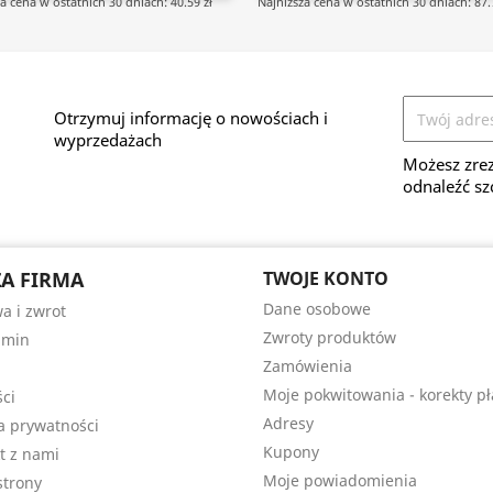
a cena w ostatnich 30 dniach: 40.59 zł
Najniższa cena w ostatnich 30 dniach: 87.
Otrzymuj informację o nowościach i
wyprzedażach
Możesz zrez
odnaleźć sz
A FIRMA
TWOJE KONTO
Dane osobowe
a i zwrot
Zwroty produktów
amin
Zamówienia
Moje pokwitowania - korekty pł
ści
Adresy
ka prywatności
Kupony
t z nami
Moje powiadomienia
trony