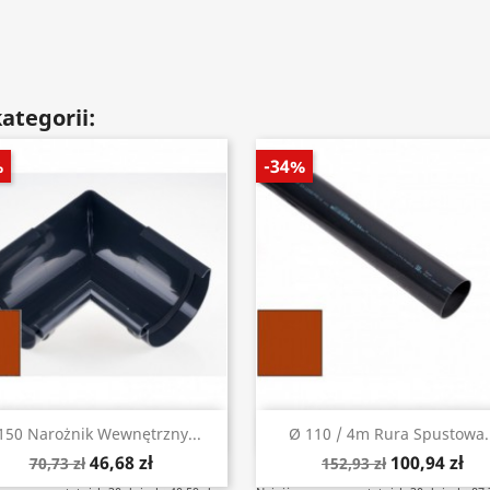
ategorii:
%
-34%
Szybki podgląd
Szybki podgląd


150 Narożnik Wewnętrzny...
Ø 110 / 4m Rura Spustowa..
46,68 zł
100,94 zł
70,73 zł
152,93 zł