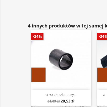
4 innych produktów w tej samej k
-34%
-34
Szybki podgląd

Ø 90 Złączka Rury...
Ø 
20,53 zł
31,09 zł