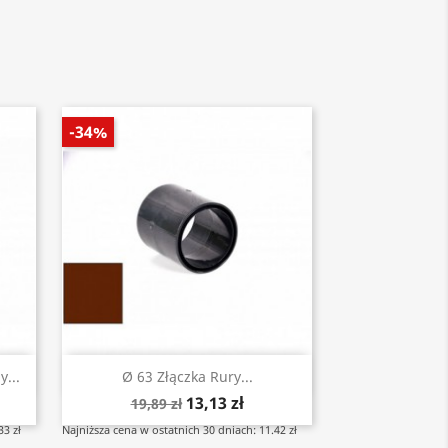
-34%
Szybki podgląd

...
Ø 63 Złączka Rury...
13,13 zł
19,89 zł
33 zł
Najniższa cena w ostatnich 30 dniach: 11.42 zł