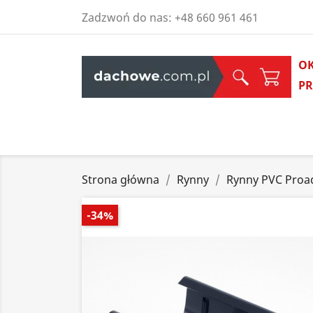
Zadzwoń do nas:
+48 660 961 461
O
P
Strona główna
Rynny
Rynny PVC Proa
-34%