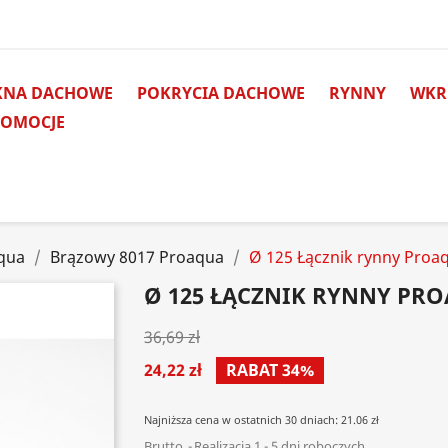
KNA DACHOWE
POKRYCIA DACHOWE
RYNNY
WKRĘ
ROMOCJE
qua
Brązowy 8017 Proaqua
Ø 125 Łącznik rynny Proa
Ø 125 ŁĄCZNIK RYNNY PRO
36,69 zł
24,22 zł
RABAT 34%
Najniższa cena w ostatnich 30 dniach: 21.06 zł
Brutto
Realizacja 1 - 5 dni roboczych