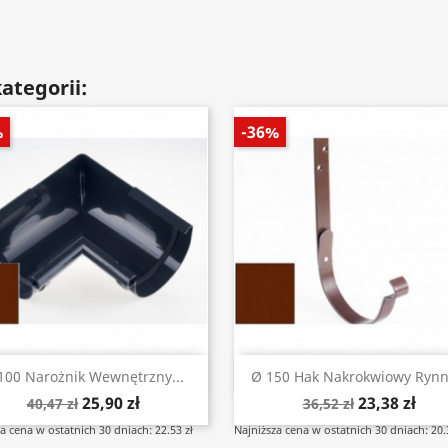
ategorii:
%
-36%
Szybki podgląd
Szybki podgląd


100 Narożnik Wewnętrzny...
Ø 150 Hak Nakrokwiowy Rynny
25,90 zł
23,38 zł
40,47 zł
36,52 zł
a cena w ostatnich 30 dniach: 22.53 zł
Najniższa cena w ostatnich 30 dniach: 20.