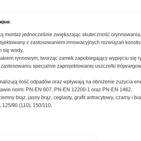
aqua:
ają montaż jednocześnie zwiększając skuteczność orynnowania
aprojektowany z zastosowaniem innowacyjnych rozwiązań konstru
 się wody,
 hakiem rynnowym, tworząc zamek zapobiegający wypięciu się 
zastosowaniu specjalnie zaprojektowanej uszczelki trójwargow
malizują ilość odpadów oraz wpływają na obniżenie zużycia ener
tawie norm: PN-EN 607, PN-EN 12200-1 oraz PN-EN 1462,
mny brąz, jasny brąz, ceglasty, grafit antracytowy, czarny i bia
 125/90 (110), 150/110,