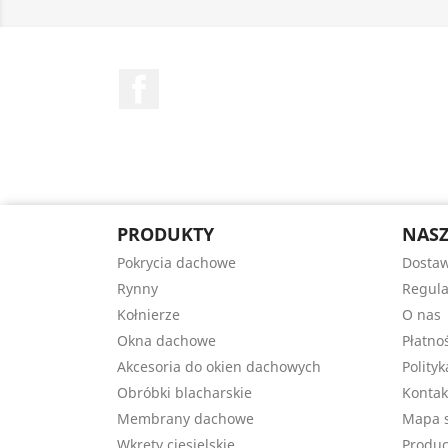
Facebook
PRODUKTY
NASZ
Pokrycia dachowe
Dostaw
Rynny
Regul
Kołnierze
O nas
Okna dachowe
Płatno
Akcesoria do okien dachowych
Polity
Obróbki blacharskie
Kontak
Membrany dachowe
Mapa s
Wkręty ciesielskie
Produc