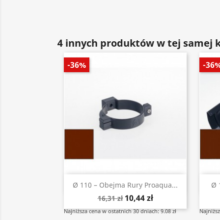
4 innych produktów w tej samej k
-36%
-36
Szybki podgląd

Ø 110 – Obejma Rury Proaqua...
Ø 
10,44 zł
16,31 zł
Najniższa cena w ostatnich 30 dniach: 9.08 zł
Najniższ