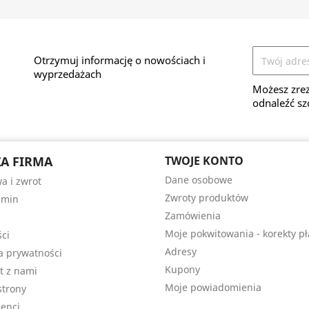
Otrzymuj informację o nowościach i
wyprzedażach
Możesz zrez
odnaleźć sz
A FIRMA
TWOJE KONTO
Dane osobowe
a i zwrot
Zwroty produktów
amin
Zamówienia
Moje pokwitowania - korekty pł
ści
Adresy
ka prywatności
Kupony
t z nami
Moje powiadomienia
trony
enci