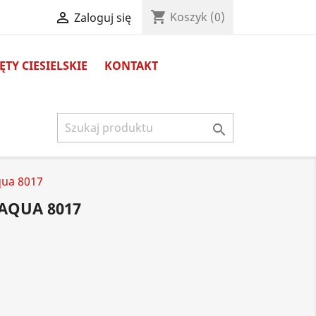
shopping_cart

Koszyk
(0)
Zaloguj się
TY CIESIELSKIE
KONTAKT

qua 8017
AQUA 8017