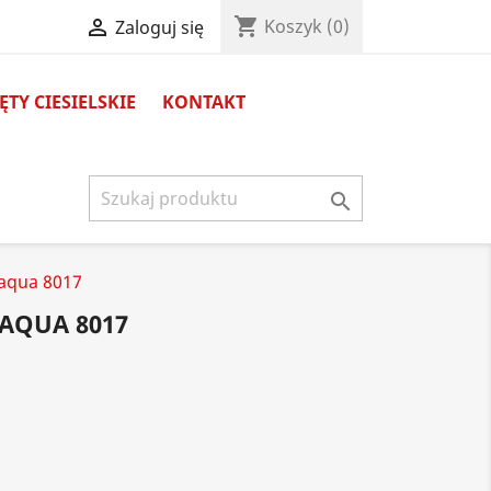
shopping_cart

Koszyk
(0)
Zaloguj się
TY CIESIELSKIE
KONTAKT

oaqua 8017
OAQUA 8017