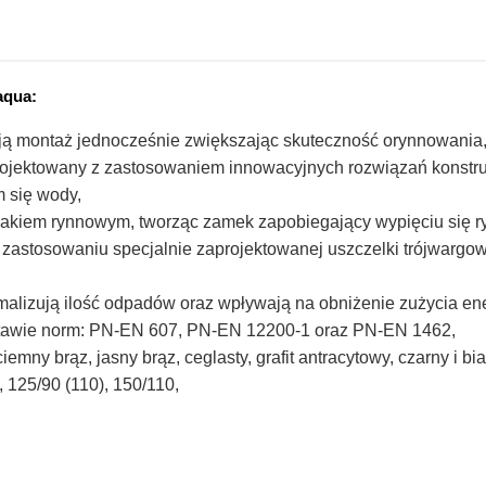
aqua:
ają montaż jednocześnie zwiększając skuteczność orynnowania
aprojektowany z zastosowaniem innowacyjnych rozwiązań konstru
 się wody,
 hakiem rynnowym, tworząc zamek zapobiegający wypięciu się 
zastosowaniu specjalnie zaprojektowanej uszczelki trójwargow
malizują ilość odpadów oraz wpływają na obniżenie zużycia ener
tawie norm: PN-EN 607, PN-EN 12200-1 oraz PN-EN 1462,
mny brąz, jasny brąz, ceglasty, grafit antracytowy, czarny i bia
 125/90 (110), 150/110,