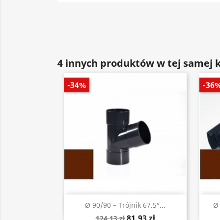
4 innych produktów w tej samej k
-34%
-36
Szybki podgląd

Ø 90/90 – Trójnik 67.5°...
Ø
81,93 zł
124,13 zł