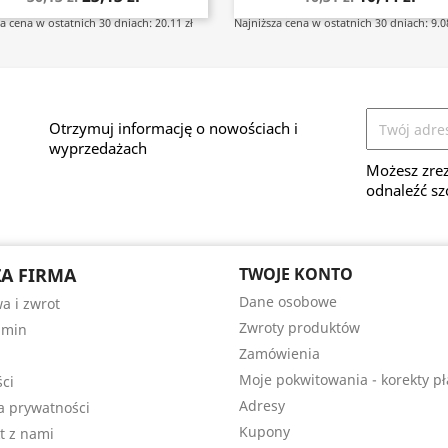
a cena w ostatnich 30 dniach: 20.11 zł
Najniższa cena w ostatnich 30 dniach: 9.08
Otrzymuj informację o nowościach i
wyprzedażach
Możesz zrez
odnaleźć sz
A FIRMA
TWOJE KONTO
Dane osobowe
a i zwrot
Zwroty produktów
amin
Zamówienia
Moje pokwitowania - korekty pł
ści
Adresy
ka prywatności
Kupony
t z nami