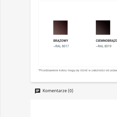
*Przedstawione kolory mogą się różnić w zależności od ustaw
Komentarze (0)