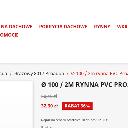
KNA DACHOWE
POKRYCIA DACHOWE
RYNNY
WKRĘ
ROMOCJE
qua
Brązowy 8017 Proaqua
Ø 100 / 2m rynna PVC Pr
Ø 100 / 2M RYNNA PVC PR
50,45 zł
32,30 zł
RABAT 36%
Najniższa cena w ostatnich 30 dniach: 32.30 zł
Brutto