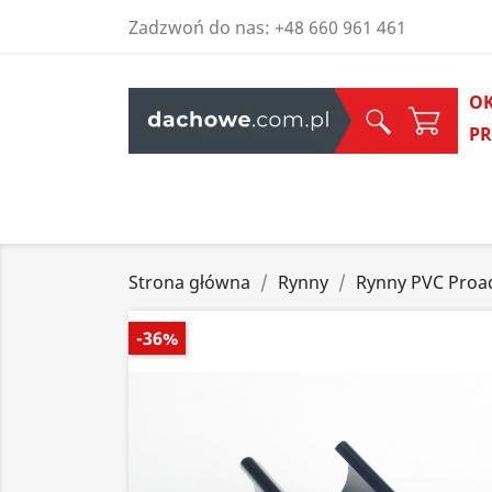
Zadzwoń do nas:
+48 660 961 461
O
P
Strona główna
Rynny
Rynny PVC Proa
-36%