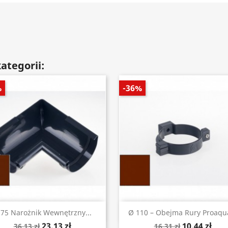
ategorii:
%
-36%
Szybki podgląd
Szybki podgląd


 75 Narożnik Wewnętrzny...
Ø 110 – Obejma Rury Proaqua
23,13 zł
10,44 zł
36,13 zł
16,31 zł