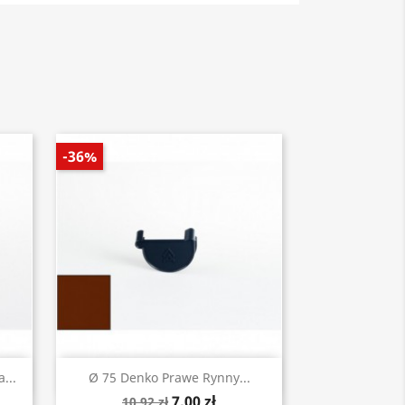
-36%
Szybki podgląd

...
Ø 75 Denko Prawe Rynny...
7,00 zł
10,92 zł