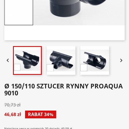


Ø 150/110 SZTUCER RYNNY PROAQUA
9010
70,73 zł
46,68 zł
RABAT 34%
Najniższa cena w ostatnich 30 dniach: 40.59 zł