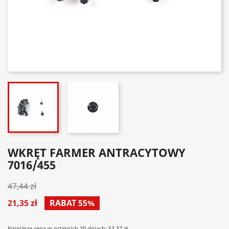
WKRĘT FARMER ANTRACYTOWY
7016/455
47,44 zł
21,35 zł
RABAT 55%
Najniższa cena w ostatnich 30 dniach: 53.37 zł