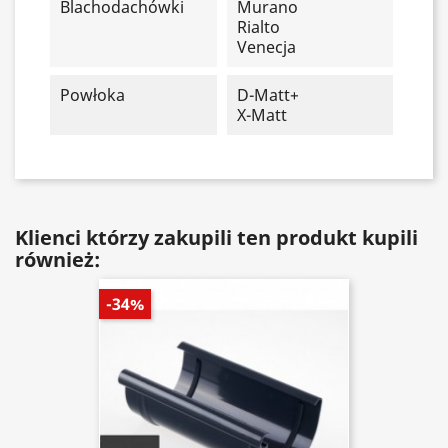
Blachodachówki
Murano
Rialto
Venecja
Powłoka
D-Matt+
X-Matt
Klienci którzy zakupili ten produkt kupili
również:
-34%